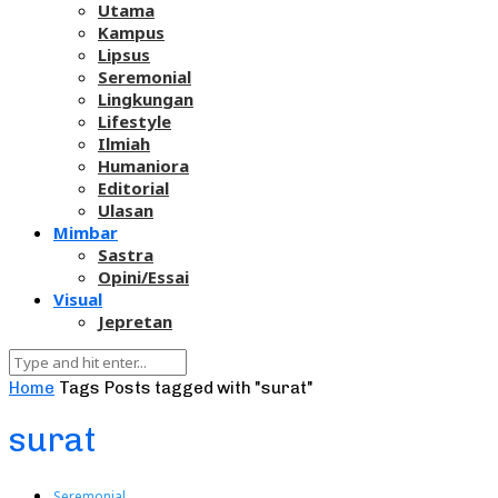
Utama
Kampus
Lipsus
Seremonial
Lingkungan
Lifestyle
Ilmiah
Humaniora
Editorial
Ulasan
Mimbar
Sastra
Opini/Essai
Visual
Jepretan
Home
Tags
Posts tagged with "surat"
surat
Seremonial