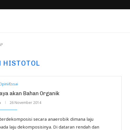
l"
 HISTOTOL
Opini/Essai
Kaya akan Bahan Organik
n
26 November 2014
terdekomposisi secara anaerobik dimana laju
ada laju dekomposisinya. Di dataran rendah dan