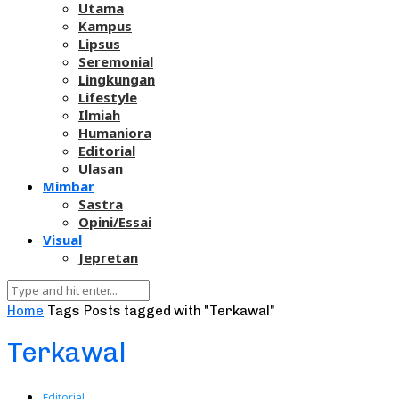
Utama
Kampus
Lipsus
Seremonial
Lingkungan
Lifestyle
Ilmiah
Humaniora
Editorial
Ulasan
Mimbar
Sastra
Opini/Essai
Visual
Jepretan
Home
Tags
Posts tagged with "Terkawal"
Terkawal
Editorial