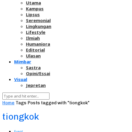
Utama
Kampus
Lipsus
Seremonial
Lingkungan
Lifestyle
Ilmiah
Humaniora
Editorial
Ulasan
Mimbar
Sastra
Opini/Essai
Visual
Jepretan
Home
Tags
Posts tagged with "tiongkok"
tiongkok
Event