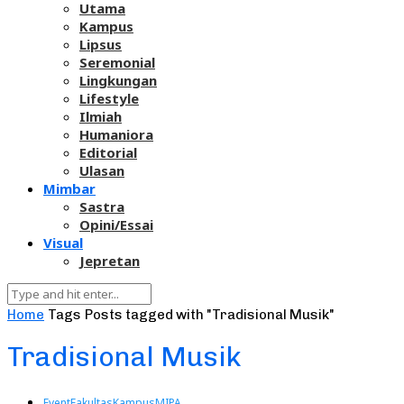
Utama
Kampus
Lipsus
Seremonial
Lingkungan
Lifestyle
Ilmiah
Humaniora
Editorial
Ulasan
Mimbar
Sastra
Opini/Essai
Visual
Jepretan
Home
Tags
Posts tagged with "Tradisional Musik"
Tradisional Musik
Event
Fakultas
Kampus
MIPA