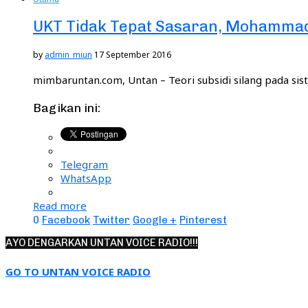
UKT Tidak Tepat Sasaran, Mohammad
by
admin_miun
17 September 2016
mimbaruntan.com, Untan – Teori subsidi silang pada si
Bagikan ini:
Telegram
WhatsApp
Read more
0
Facebook
Twitter
Google +
Pinterest
AYO DENGARKAN UNTAN VOICE RADIO!!!
GO TO UNTAN VOICE RADIO