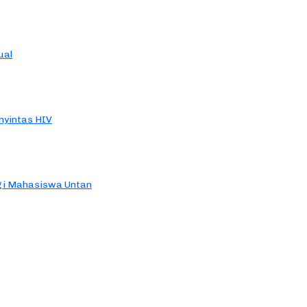
ual
yintas HIV
agi Mahasiswa Untan