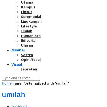
Utama
Kampus
Lipsus
Seremonial
Lingkungan
Lifestyle
Ilmiah
Humaniora
Editorial
Ulasan
Mimbar
Sastra
Opini/Essai
Visual
Jepretan
Home
Tags
Posts tagged with "umilah"
umilah
Opini/Essai