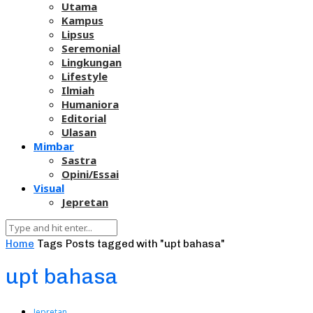
Utama
Kampus
Lipsus
Seremonial
Lingkungan
Lifestyle
Ilmiah
Humaniora
Editorial
Ulasan
Mimbar
Sastra
Opini/Essai
Visual
Jepretan
Home
Tags
Posts tagged with "upt bahasa"
upt bahasa
Jepretan