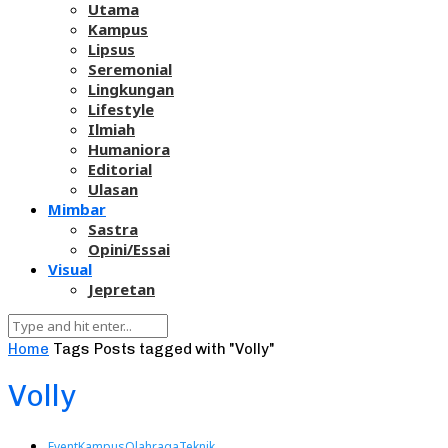
Utama
Kampus
Lipsus
Seremonial
Lingkungan
Lifestyle
Ilmiah
Humaniora
Editorial
Ulasan
Mimbar
Sastra
Opini/Essai
Visual
Jepretan
Home
Tags
Posts tagged with "Volly"
Volly
Event
Kampus
Olahraga
Teknik