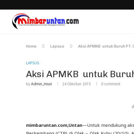
Home
Lapsus
Aksi APMKB untuk Buruh PT.
LAPSUS
Aksi APMKB untuk Buruh
by
Admin_miun
24 Oktober 2015
0 comment
d
mimbaruntan.com,Untan
—Untuk mendukung aksi 
Berkembang (CTB) di Olak – Olak Kubu (20/10). 