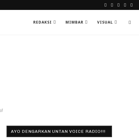
REDAKSI
MIMBAR
VISUAL
il
AYO DENGARKAN UNTAN VOICE RADIO!!!