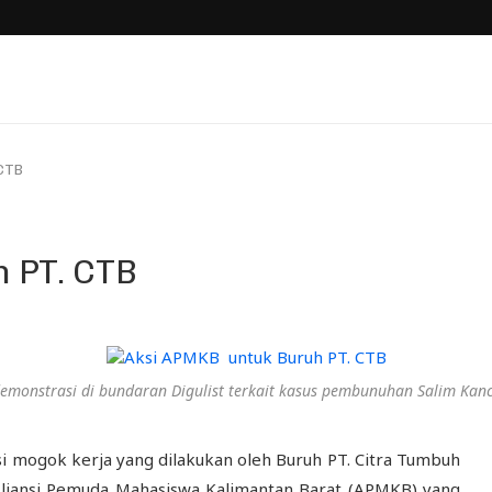
 CTB
 PT. CTB
emonstrasi di bundaran Digulist terkait kasus pembunuhan Salim Kanc
mogok kerja yang dilakukan oleh Buruh PT. Citra Tumbuh
Aliansi Pemuda Mahasiswa Kalimantan Barat (APMKB) yang