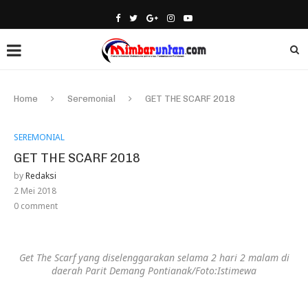
Home
Seremonial
GET THE SCARF 2018
SEREMONIAL
GET THE SCARF 2018
by
Redaksi
2 Mei 2018
0 comment
Get The Scarf yang diselenggarakan selama 2 hari 2 malam di
daerah Parit Demang Pontianak/Foto:Istimewa