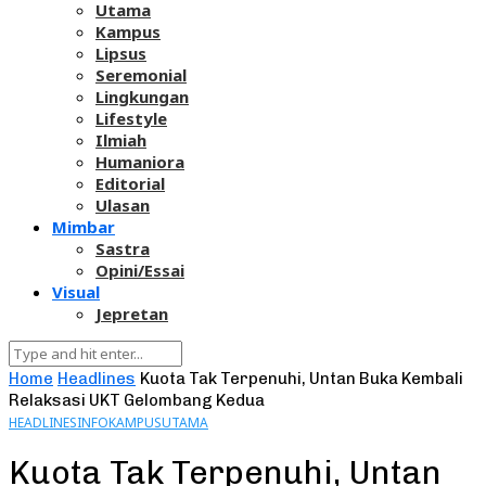
Utama
Kampus
Lipsus
Seremonial
Lingkungan
Lifestyle
Ilmiah
Humaniora
Editorial
Ulasan
Mimbar
Sastra
Opini/Essai
Visual
Jepretan
Home
Headlines
Kuota Tak Terpenuhi, Untan Buka Kembali
Relaksasi UKT Gelombang Kedua
HEADLINES
INFO
KAMPUS
UTAMA
Kuota Tak Terpenuhi, Untan