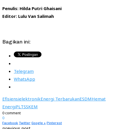
Penulis: Hilda Putri Ghaisani
Editor: Lulu Van Salimah
Bagikan ini:
Telegram
WhatsApp
Efisiensi
elektronik
Energi Terbarukan
ESDM
Hemat
Energi
PLTS
SKEM
0 comment
0
Facebook
Twitter
Google +
Pinterest
previous post