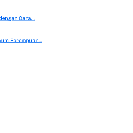
engan Cara...
aum Perempuan...