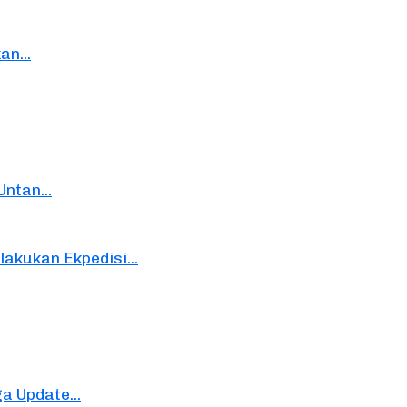
n...
ntan...
akukan Ekpedisi...
a Update...