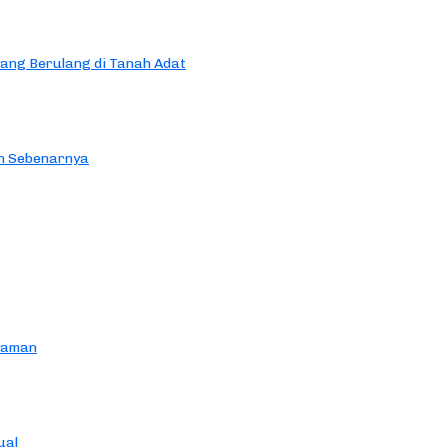
yang Berulang di Tanah Adat
an Sebenarnya
yaman
ual