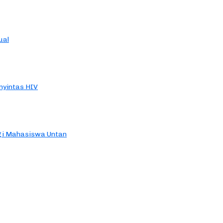
ual
yintas HIV
agi Mahasiswa Untan