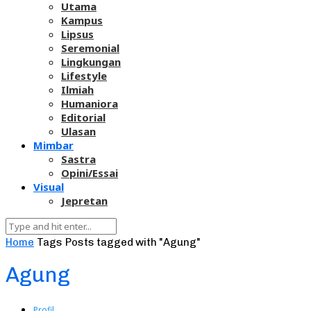
Utama
Kampus
Lipsus
Seremonial
Lingkungan
Lifestyle
Ilmiah
Humaniora
Editorial
Ulasan
Mimbar
Sastra
Opini/Essai
Visual
Jepretan
Home
Tags
Posts tagged with "Agung"
Agung
Profil