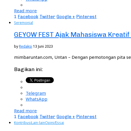
Read more
1
Facebook
Twitter
Google +
Pinterest
Seremonial
GEYOW FEST Ajak Mahasiswa Kreatif
by
Redaksi
13 Juni 2023
mimbaruntan.com, Untan – Dengan pemotongan pita seca
Bagikan ini:
Telegram
WhatsApp
Read more
1
Facebook
Twitter
Google +
Pinterest
Kontribusi
Lain-lain
Opini/Essai