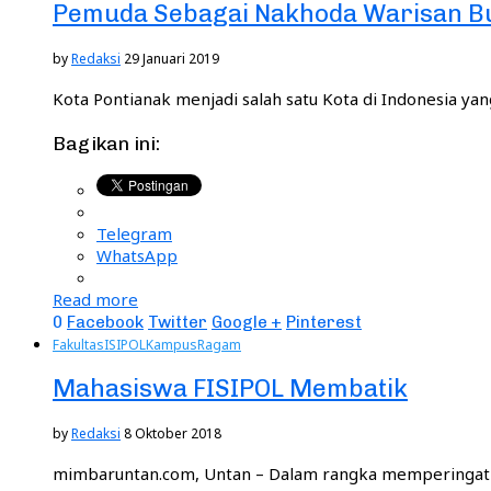
Pemuda Sebagai Nakhoda Warisan Bu
by
Redaksi
29 Januari 2019
Kota Pontianak menjadi salah satu Kota di Indonesia yan
Bagikan ini:
Telegram
WhatsApp
Read more
0
Facebook
Twitter
Google +
Pinterest
Fakultas
ISIPOL
Kampus
Ragam
Mahasiswa FISIPOL Membatik
by
Redaksi
8 Oktober 2018
mimbaruntan.com, Untan – Dalam rangka memperingati h