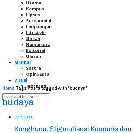
Utama
Kampus
Lipsus
Seremonial
Lingkungan
Lifestyle
Ilmiah
Humaniora
Editorial
Ulasan
Mimbar
Sastra
Opini/Essai
Visual
Jepretan
Home
Tags
Posts tagged with "budaya"
budaya
Opini/Essai
Konghucu, Stigmatisasi Komunis dan 