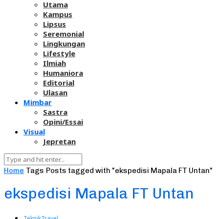
Utama
Kampus
Lipsus
Seremonial
Lingkungan
Lifestyle
Ilmiah
Humaniora
Editorial
Ulasan
Mimbar
Sastra
Opini/Essai
Visual
Jepretan
Home
Tags
Posts tagged with "ekspedisi Mapala FT Untan"
ekspedisi Mapala FT Untan
Teknik
Travel