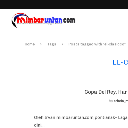
Home
Tags
Posts tagged with "el-clasicco"
EL-
Copa Del Rey, Ha
by
admin_m
Oleh Irvan mimbaruntan.com,pontianak- Laga fi
dini…