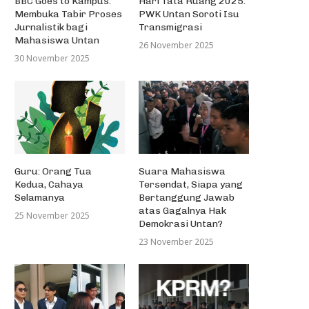
BBC Goes to Kampus:
Hari Tata Ruang 2025:
Membuka Tabir Proses
PWK Untan Soroti Isu
Jurnalistik bagi
Transmigrasi
Mahasiswa Untan
26 November 2025
30 November 2025
Guru: Orang Tua
Suara Mahasiswa
Kedua, Cahaya
Tersendat, Siapa yang
Selamanya
Bertanggung Jawab
atas Gagalnya Hak
25 November 2025
Demokrasi Untan?
23 November 2025