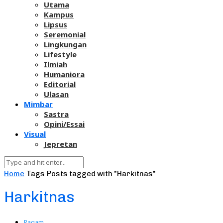
Utama
Kampus
Lipsus
Seremonial
Lingkungan
Lifestyle
Ilmiah
Humaniora
Editorial
Ulasan
Mimbar
Sastra
Opini/Essai
Visual
Jepretan
Home
Tags
Posts tagged with "Harkitnas"
Harkitnas
Ragam