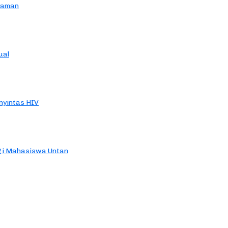
yaman
ual
yintas HIV
agi Mahasiswa Untan