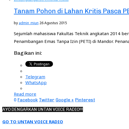
Tanam Pohon di Lahan Kritis Pasca P
by
admin_miun
26 Agustus 2015
Sejumlah mahasiswa Fakultas Teknik angkatan 2014 ber
Penambangan Emas Tanpa Izin (PETI) di Mandor. Penana
Bagikan ini:
Telegram
WhatsApp
Read more
0
Facebook
Twitter
Google +
Pinterest
AYO DENGARKAN UNTAN VOICE RADIO!!!
GO TO UNTAN VOICE RADIO