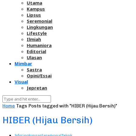
Utama
Kampus
Lipsus
Seremonial
Lingkungan
Lifestyle
Ilmiah
Humaniora
Editorial
Ulasan
Mimbar
Sastra
Opini/Essai
Visual
Jepretan
Home
Tags
Posts tagged with "HIBER (Hijau Bersih)"
HIBER (Hijau Bersih)
Info
Lingkungan
Seremonial
Teknik