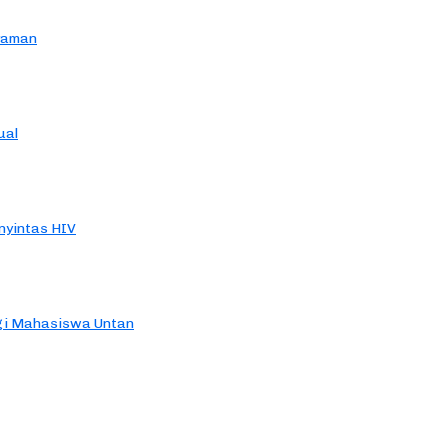
yaman
ual
yintas HIV
agi Mahasiswa Untan