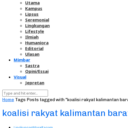
Utama
Kampus
Lipsus
Seremonial
Lingkungan
Lifestyle
Ilmiah
Humaniora
Editorial
Ulasan
Mimbar
Sastra
Opini/Essai
Visual
Jepretan
Home
Tags
Posts tagged with "koalisi rakyat kalimantan b
koalisi rakyat kalimantan bar
Lingkungan
More
Ragam