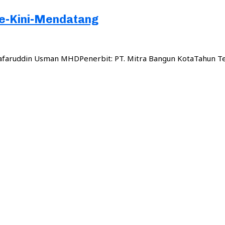
oe-Kini-Mendatang
Syafaruddin Usman MHDPenerbit: PT. Mitra Bangun KotaTahun T