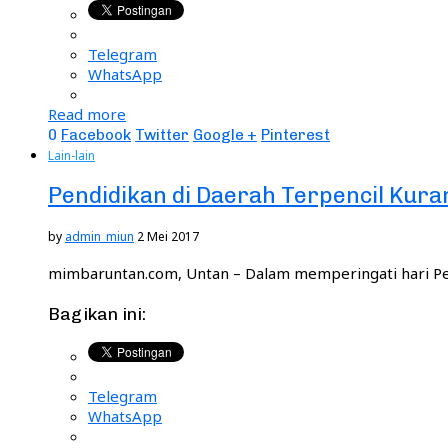
Telegram
WhatsApp
Read more
0
Facebook
Twitter
Google +
Pinterest
Lain-lain
Pendidikan di Daerah Terpencil Kur
by
admin_miun
2 Mei 2017
mimbaruntan.com, Untan – Dalam memperingati hari Pe
Bagikan ini:
Telegram
WhatsApp