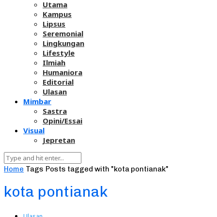
Utama
Kampus
Lipsus
Seremonial
Lingkungan
Lifestyle
Ilmiah
Humaniora
Editorial
Ulasan
Mimbar
Sastra
Opini/Essai
Visual
Jepretan
Home
Tags
Posts tagged with "kota pontianak"
kota pontianak
Ulasan