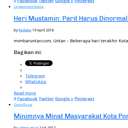
0
Facebook
Twitter
Google +
Pinterest
Lingkungan
Utama
Heri Mustamin: Parit Harus Dinormal
by
Redaksi
19 April 2018
mimbaruntan.com, Untan – Beberapa hari terakhir Kota 
Bagikan ini:
Telegram
WhatsApp
Read more
0
Facebook
Twitter
Google +
Pinterest
Opini/Essai
Minimnya Minat Masyarakat Kota P
by
admin_miun
2 Juli 2017