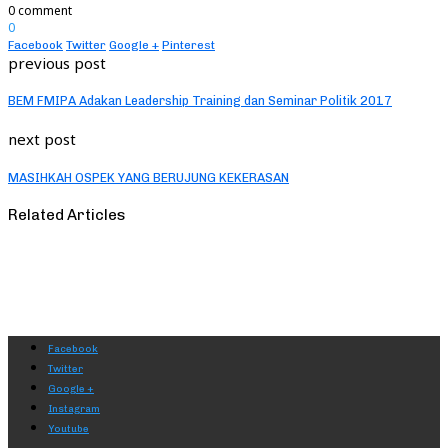
0 comment
0
Facebook
Twitter
Google +
Pinterest
previous post
BEM FMIPA Adakan Leadership Training dan Seminar Politik 2017
next post
MASIHKAH OSPEK YANG BERUJUNG KEKERASAN
Related Articles
Facebook
Twitter
Google +
Instagram
Youtube