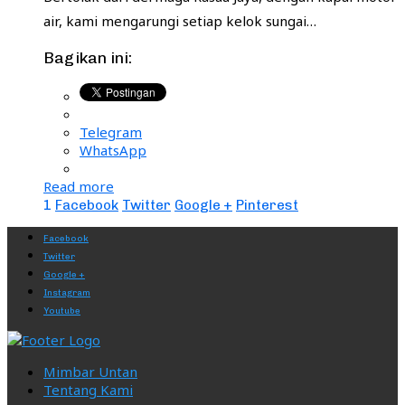
air, kami mengarungi setiap kelok sungai…
Bagikan ini:
Telegram
WhatsApp
Read more
1
Facebook
Twitter
Google +
Pinterest
Facebook
Twitter
Google +
Instagram
Youtube
Mimbar Untan
Tentang Kami