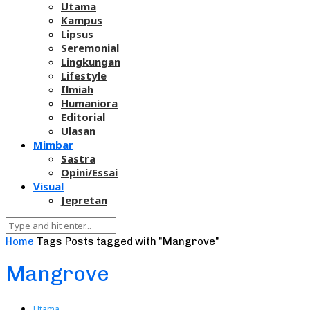
Utama
Kampus
Lipsus
Seremonial
Lingkungan
Lifestyle
Ilmiah
Humaniora
Editorial
Ulasan
Mimbar
Sastra
Opini/Essai
Visual
Jepretan
Home
Tags
Posts tagged with "Mangrove"
Mangrove
Utama