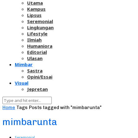
Utama
Kampus
Lipsus
Seremonial
Lingkungan
Lifestyle
Ilmiah
Humaniora
Editorial
Ulasan
Mimbar
Sastra
Opini/Essai
Visual
Jepretan
Home
Tags
Posts tagged with "mimbarunta"
mimbarunta
Seremonial