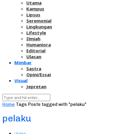
Utama
Kampus
Lipsus
Seremonial
Lingkungan
Lifestyle
Ilmiah
Humaniora
Editorial
Ulasan
Mimbar
Sastra
Opini/Essai
Visual
Jepretan
Home
Tags
Posts tagged with "pelaku"
pelaku
Utama