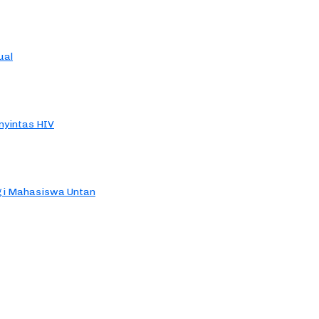
ual
yintas HIV
agi Mahasiswa Untan