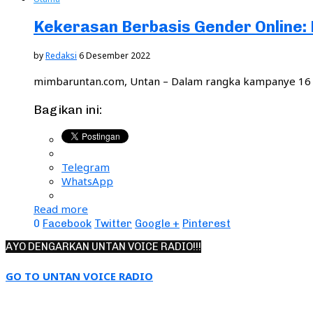
Kekerasan Berbasis Gender Online:
by
Redaksi
6 Desember 2022
mimbaruntan.com, Untan – Dalam rangka kampanye 16 
Bagikan ini:
Telegram
WhatsApp
Read more
0
Facebook
Twitter
Google +
Pinterest
AYO DENGARKAN UNTAN VOICE RADIO!!!
GO TO UNTAN VOICE RADIO