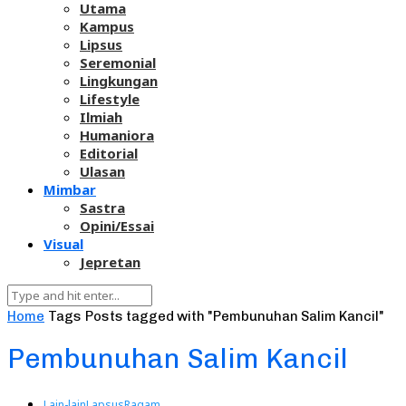
Utama
Kampus
Lipsus
Seremonial
Lingkungan
Lifestyle
Ilmiah
Humaniora
Editorial
Ulasan
Mimbar
Sastra
Opini/Essai
Visual
Jepretan
Home
Tags
Posts tagged with "Pembunuhan Salim Kancil"
Pembunuhan Salim Kancil
Lain-lain
Lapsus
Ragam