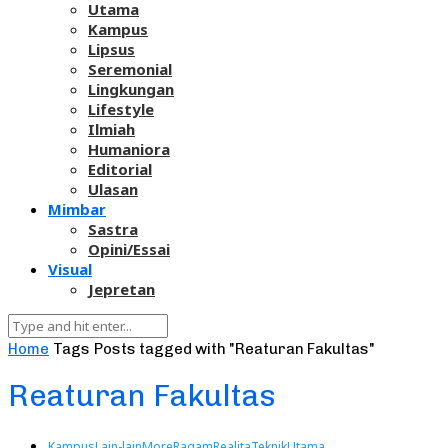
Utama
Kampus
Lipsus
Seremonial
Lingkungan
Lifestyle
Ilmiah
Humaniora
Editorial
Ulasan
Mimbar
Sastra
Opini/Essai
Visual
Jepretan
Home
Tags
Posts tagged with "Reaturan Fakultas"
Reaturan Fakultas
Kampus
Lain-lain
More
Ragam
Realita
Teknik
Utama