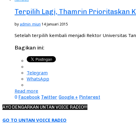
Terpilih Lagi, Thamrin Prioritaskan K
by
admin_miun
14 Januari 2015
Setelah terpilih kembali menjadi Rektor Universitas 
Bagikan ini:
Telegram
WhatsApp
Read more
0
Facebook
Twitter
Google +
Pinterest
AYO DENGARKAN UNTAN VOICE RADIO!!!
GO TO UNTAN VOICE RADIO