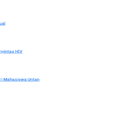
ual
yintas HIV
agi Mahasiswa Untan