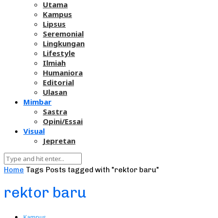
Utama
Kampus
Lipsus
Seremonial
Lingkungan
Lifestyle
Ilmiah
Humaniora
Editorial
Ulasan
Mimbar
Sastra
Opini/Essai
Visual
Jepretan
Home
Tags
Posts tagged with "rektor baru"
rektor baru
Kampus