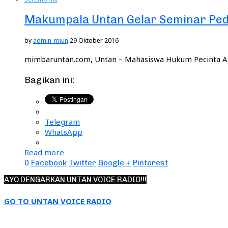
Makumpala Untan Gelar Seminar Pedu
by
admin_miun
29 Oktober 2016
mimbaruntan.com, Untan – Mahasiswa Hukum Pecinta 
Bagikan ini:
Telegram
WhatsApp
Read more
0
Facebook
Twitter
Google +
Pinterest
AYO DENGARKAN UNTAN VOICE RADIO!!!
GO TO UNTAN VOICE RADIO