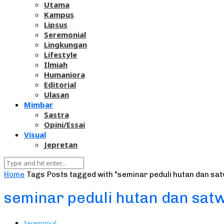
Utama
Kampus
Lipsus
Seremonial
Lingkungan
Lifestyle
Ilmiah
Humaniora
Editorial
Ulasan
Mimbar
Sastra
Opini/Essai
Visual
Jepretan
Home
Tags
Posts tagged with "seminar peduli hutan dan sa
seminar peduli hutan dan sat
Seremonial