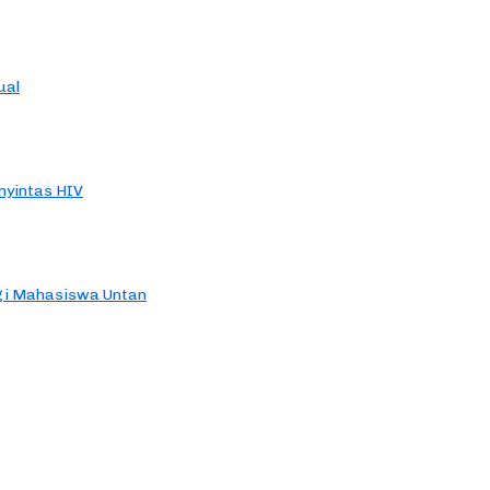
ual
yintas HIV
agi Mahasiswa Untan