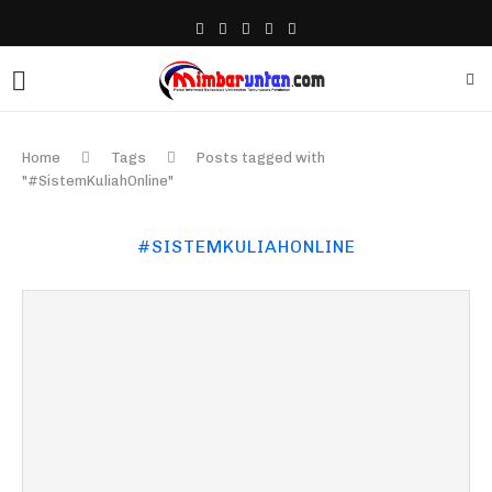
Home
Tags
Posts tagged with
"#SistemKuliahOnline"
#SISTEMKULIAHONLINE