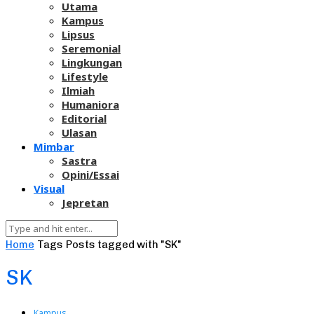
Utama
Kampus
Lipsus
Seremonial
Lingkungan
Lifestyle
Ilmiah
Humaniora
Editorial
Ulasan
Mimbar
Sastra
Opini/Essai
Visual
Jepretan
Home
Tags
Posts tagged with "SK"
SK
Kampus