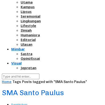
Utama
Kampus
Lipsus
Seremonial
Lingkungan
Lifestyle
Ilmiah
Humaniora
Editorial
Ulasan
Mimbar
Sastra
Opini/Essai
Visual
Jepretan
Home
Tags
Posts tagged with "SMA Santo Paulus"
SMA Santo Paulus
Event
Hukum