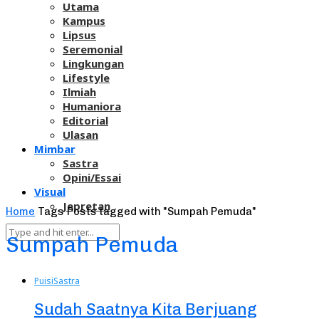
Utama
Kampus
Lipsus
Seremonial
Lingkungan
Lifestyle
Ilmiah
Humaniora
Editorial
Ulasan
Mimbar
Sastra
Opini/Essai
Visual
Jepretan
Home
Tags
Posts tagged with "Sumpah Pemuda"
Sumpah Pemuda
Puisi
Sastra
Sudah Saatnya Kita Berjuang