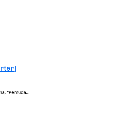
rter]
ema, “Pemuda…