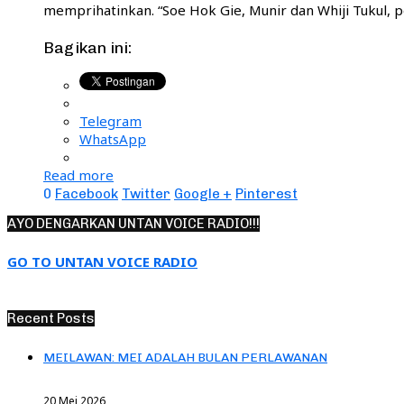
memprihatinkan. “Soe Hok Gie, Munir dan Whiji Tukul,
Bagikan ini:
Telegram
WhatsApp
Read more
0
Facebook
Twitter
Google +
Pinterest
AYO DENGARKAN UNTAN VOICE RADIO!!!
GO TO UNTAN VOICE RADIO
Recent Posts
MEILAWAN: MEI ADALAH BULAN PERLAWANAN
20 Mei 2026