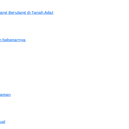
yang Berulang di Tanah Adat
an Sebenarnya
yaman
ual