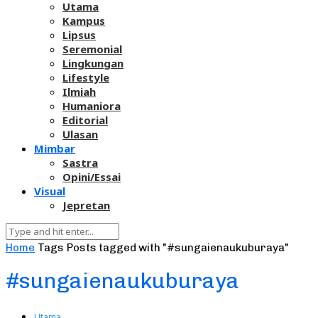
Utama
Kampus
Lipsus
Seremonial
Lingkungan
Lifestyle
Ilmiah
Humaniora
Editorial
Ulasan
Mimbar
Sastra
Opini/Essai
Visual
Jepretan
Home
Tags
Posts tagged with "#sungaienaukuburaya"
#sungaienaukuburaya
Utama