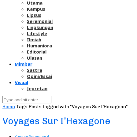
Utama
Kampus
Lipsus
Seremonial
Lingkungan
Lifestyle
Ilmiah
Humaniora
Editorial
Ulasan
Mimbar
Sastra
Opini/Essai
Visual
Jepretan
Home
Tags
Posts tagged with "Voyages Sur I’Hexagone"
Voyages Sur I’Hexagone
Kampus
Seremonial