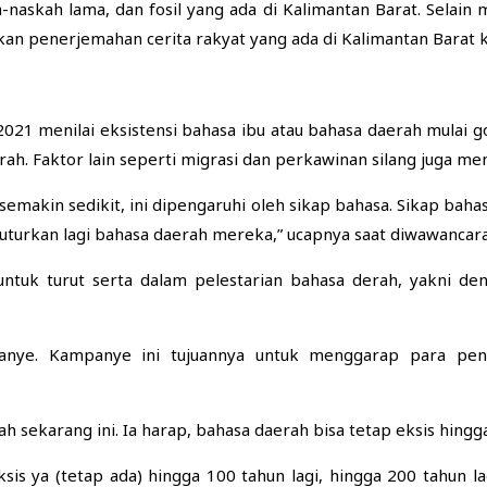
h-naskah lama, dan fosil yang ada di Kalimantan Barat. Selai
ukan penerjemahan cerita rakyat yang ada di Kalimantan Barat 
2021 menilai eksistensi bahasa ibu atau bahasa daerah mulai 
. Faktor lain seperti migrasi dan perkawinan silang juga mem
emakin sedikit, ini dipengaruhi oleh sikap bahasa. Sikap baha
turkan lagi bahasa daerah mereka,” ucapnya saat diwawancara
untuk turut serta dalam pelestarian bahasa derah, yakni 
panye. Kampanye ini tujuannya untuk menggarap para pe
 sekarang ini. Ia harap, bahasa daerah bisa tetap eksis hingg
sis ya (tetap ada) hingga 100 tahun lagi, hingga 200 tahun l