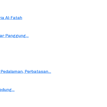
ia Al-Fatah
lar Panggung...
Pedalaman, Perbatasan...
edung...