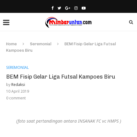
Home
Seremonial
BEM Fisip Gelar Liga Futsal
Kampoes Biru
SEREMONIAL
BEM Fisip Gelar Liga Futsal Kampoes Biru
by
Redaksi
10 April 2019
0 comment
(foto saat pertandingan antara INSANAK FC vc HMPS )