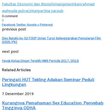
Fakultas Ekonomi dan Bisnis
himasi
pelantikan
rahmad
wahyuda putra
Untan
yarlina yacoub
0 comment
0
Facebook
Twitter
Google +
Pinterest
previous post
Dies Natalis ke-52 FISIP Untan Turut Selenggarakan Pemutaran Film
G30S/PKI
next post
Yayuk Ketua Umum Terpilih HMS Periode 2017/2018
Related Articles
Peringati HUT Tekling Adakan Seminar Peduli
Lingkungan
7 Desember 2019
Kurangnya Pemahaman Sex Education, Penyebab
Tingginya ODHA