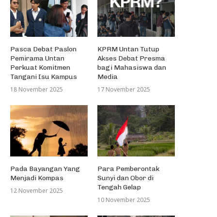
Pasca Debat Paslon
KPRM Untan Tutup
Pemirama Untan
Akses Debat Presma
Perkuat Komitmen
bagi Mahasiswa dan
Tangani Isu Kampus
Media
18 November 2025
17 November 2025
Kunjungan Formadiksi Ke LPI
Mini Launching, Kenalkan Ber
Ashabul Kahfi (Citizen Reporter)
Olahan Mangrove
18 Mei 2019
8 Oktober 2019
Pada Bayangan Yang
Para Pemberontak
Menjadi Kompas
Sunyi dan Obor di
Tengah Gelap
12 November 2025
10 November 2025