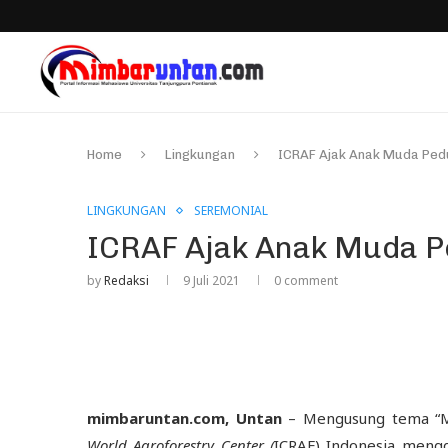
Home
Lingkungan
ICRAF Ajak Anak Muda Ped
LINGKUNGAN
SEREMONIAL
ICRAF Ajak Anak Muda P
by
Redaksi
9 Juli 2021
0 comment
mimbaruntan.com, Untan
– Mengusung tema “Me
World Agroforestry Center
(
ICRAF) Indonesia mengg