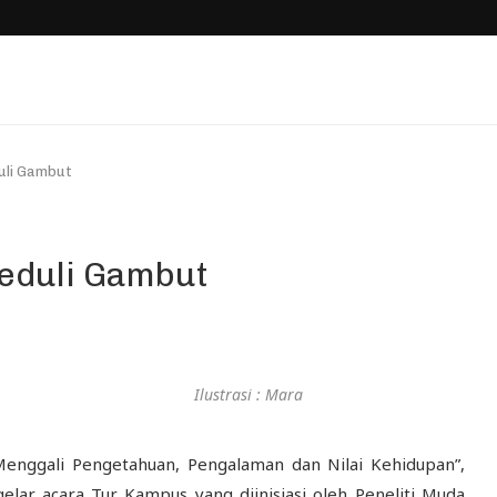
uli Gambut
eduli Gambut
Ilustrasi : Mara
nggali Pengetahuan, Pengalaman dan Nilai Kehidupan”,
elar acara Tur Kampus yang diinisiasi oleh Peneliti Muda