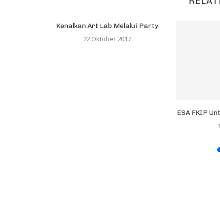
RELAT
Kenalkan Art Lab Melalui Party
22 Oktober 2017
ar Hukum,
ESA FKIP Un
ernatif...
19