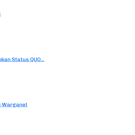
i
kan Status QUO...
si Warganet