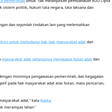
ta pemerintah
untuk “tak melanjutkan pembahasan RUU Cipta
istem politik, hukum tata negara, tata laksana dan
ngan dan sejumlah tindakan lain yang melemahkan
 RUU untuk melindungi hak-hak masyarakat adat
dan
a
masyarakat adat seharusnya menguasai hutan adat
dan
dengan minimnya pengawasan pemerintah, dan kegagalan
if pada hak masyarakat adat atas hutan, mata pencarian,
 masyarakat adat,” kata
Rukka
uk merampas lahan.”