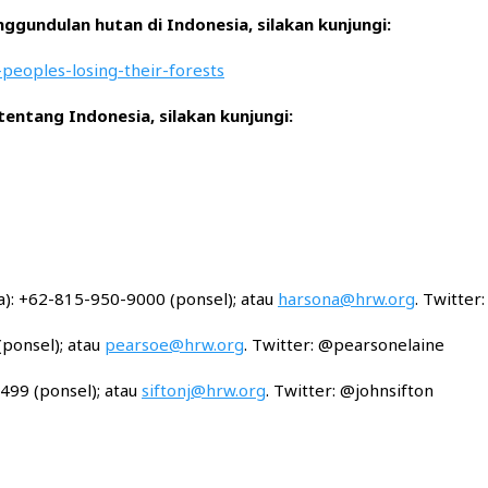
gundulan hutan di Indonesia, silakan kunjungi:
peoples-losing-their-forests
entang Indonesia, silakan kunjungi:
a): +62-815-950-9000 (ponsel); atau
harsona@hrw.org
. Twitte
(ponsel); atau
pearsoe@hrw.org
. Twitter: @pearsonelaine
2499 (ponsel); atau
siftonj@hrw.org
. Twitter: @johnsifton