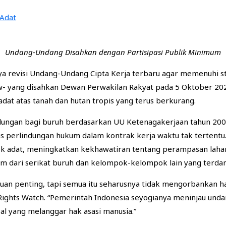
Undang-Undang Disahkan dengan Partisipasi Publik Minimum
ya revisi Undang-Undang Cipta Kerja terbaru agar memenuhi st
 Law- yang disahkan Dewan Perwakilan Rakyat pada 5 Oktober 2
at atas tanah dan hutan tropis yang terus berkurang.
dungan bagi buruh berdasarkan UU Ketenagakerjaan tahun 200
s perlindungan hukum dalam kontrak kerja waktu tak tertent
 adat, meningkatkan kekhawatiran tentang perampasan lahan.
nim dari serikat buruh dan kelompok-kelompok lain yang terd
ujuan penting, tapi semua itu seharusnya tidak mengorbankan 
 Rights Watch. “Pemerintah Indonesia seyogianya meninjau und
al yang melanggar hak asasi manusia.”