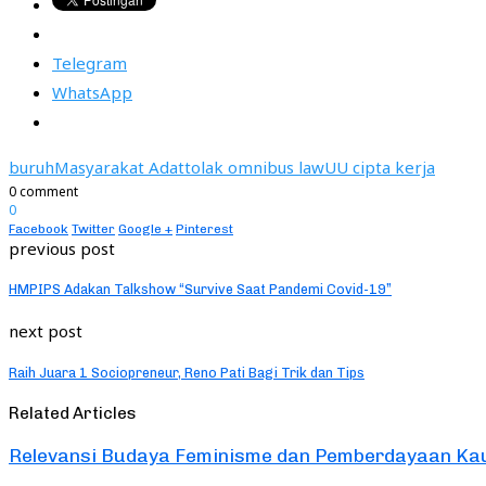
Telegram
WhatsApp
buruh
Masyarakat Adat
tolak omnibus law
UU cipta kerja
0 comment
0
Facebook
Twitter
Google +
Pinterest
previous post
HMPIPS Adakan Talkshow “Survive Saat Pandemi Covid-19”
next post
Raih Juara 1 Sociopreneur, Reno Pati Bagi Trik dan Tips
Related Articles
Relevansi Budaya Feminisme dan Pemberdayaan K