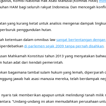
 Agustus, Komisi Nasional Hak Asasi Manusia (Komnas HAM)
min
an HAM bagi seluruh rakyat Indonesia. Dan mencegah konflik s
tan yang kurang ketat untuk analisis mengenai dampak lingku
mperburuk penggundulan hutan.
ah ketentuan dalam omnibus law
sangat bertentangan dengan
diperdebatkan
di parlemen sejak 2009 tanpa pernah disahkan
.
tusan Mahkamah Konstitusi tahun 2013 yang menyatakan bahw
hutan adat dari kendali pemerintah.
an bagaimana tambal sulam hukum yang lemah, diperparah 
ggung jawab hak asasi manusia mereka, telah berdampak negat
dan nyaris tak memberikan apapun untuk melindungi tanah milik
Nusantara. “Undang-undang ini akan memudahkan perusahaan unt