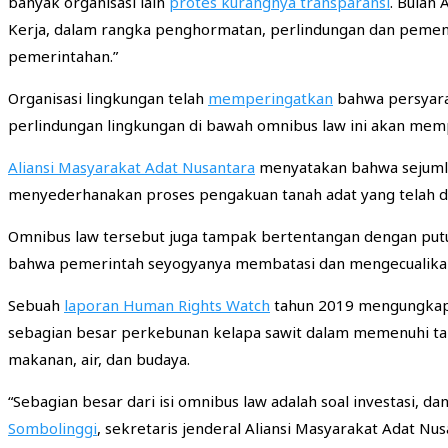
banyak organisasi lain
protes kurangnya transparansi
. Bulan
Kerja, dalam rangka penghormatan, perlindungan dan pemenuh
pemerintahan.”
Organisasi lingkungan telah
memperingatkan
bahwa persyara
perlindungan lingkungan di bawah omnibus law ini akan me
Aliansi Masyarakat Adat Nusantara
menyatakan bahwa sejuml
menyederhanakan proses pengakuan tanah adat yang telah 
Omnibus law tersebut juga tampak bertentangan dengan pu
bahwa pemerintah seyogyanya membatasi dan mengecualikan 
Sebuah
laporan Human Rights Watch
tahun 2019 mengungkapk
sebagian besar perkebunan kelapa sawit dalam memenuhi tan
makanan, air, dan budaya.
“Sebagian besar dari isi omnibus law adalah soal investasi, 
Sombolinggi
, sekretaris jenderal Aliansi Masyarakat Adat 