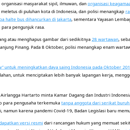
 organisasi masyarakat sipil, ilmuwan, dan
organisasi keagama
eletus di puluhan kota di Indonesia, dan polisi menangkap
ra
a halte bus dihancurkan di Jakarta
, sementara Yayasan Lemba
para pengunjuk rasa.
rang atau menghapus gambar dari sedikitnya
28 wartawan
, seb
 Tanjung Pinang. Pada 8 Oktober, polisi menangkap enam warta
w” untuk meningkatkan daya saing Indonesia pada Oktober 20
 lahan, untuk menciptakan lebih banyak lapangan kerja, mengg
Airlangga Hartarto minta Kamar Dagang dan Industri Indones
p para pengusaha terkemuka
tanpa anggota dari serikat buruh
i, namun karena pandemi Covid-19, Badan Legislasi baru memu
apatkan versi resmi
dari rancangan hukum yang memuat sekita