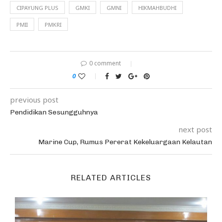
CIPAYUNG PLUS
GMKI
GMNI
HIKMAHBUDHI
PMII
PMKRI
0 comment
0
previous post
Pendidikan Sesungguhnya
next post
Marine Cup, Rumus Pererat Kekeluargaan Kelautan
RELATED ARTICLES