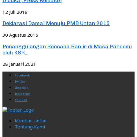
Dibuka (Press Release)
12 Juli 2019
Deklarasi Damai Menuju PMB Untan 2015
30 Agustus 2015
Penanggulangan Bencana Banjir di Masa Pandemi
oleh KSR...
28 Januari 2021
Facebook
Twitter
Google +
Instagram
Youtube
Mimbar Untan
Tentang Kami