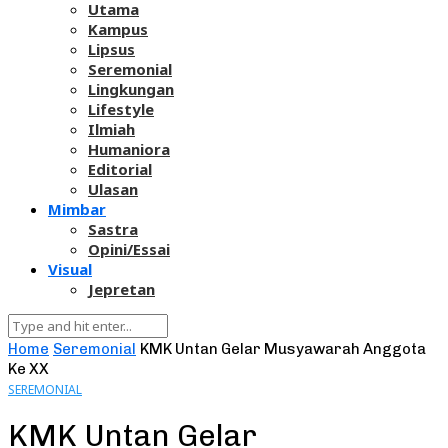
Utama
Kampus
Lipsus
Seremonial
Lingkungan
Lifestyle
Ilmiah
Humaniora
Editorial
Ulasan
Mimbar
Sastra
Opini/Essai
Visual
Jepretan
Home
Seremonial
KMK Untan Gelar Musyawarah Anggota
Ke XX
SEREMONIAL
KMK Untan Gelar