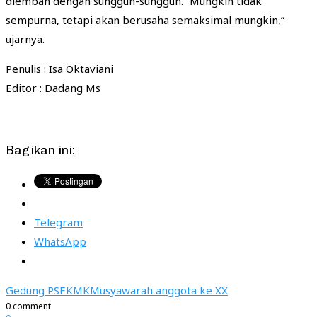
diemban dengan sungguh-sungguh. “Mungkin tidak
sempurna, tetapi akan berusaha semaksimal mungkin,”
ujarnya.
Penulis : Isa Oktaviani
Editor : Dadang Ms
Bagikan ini:
Telegram
WhatsApp
Gedung PSE
KMK
Musyawarah anggota ke XX
0 comment