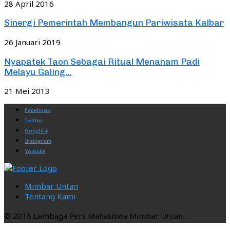
28 April 2016
Sinergi Pemerintah Membangun Pariwisata Kalbar
26 Januari 2019
Nyapatek Taon Sebagai Ritual Menanam Padi
Melayu Galing...
21 Mei 2013
Facebook
Twitter
Google +
Instagram
Youtube
Mimbar Untan
Tentang Kami
© 2018 Lembaga Pers Mahasiswa Mimbar Untan