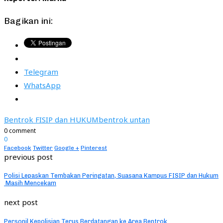
Bagikan ini:
Telegram
WhatsApp
Bentrok FISIP dan HUKUM
bentrok untan
0 comment
0
Facebook
Twitter
Google +
Pinterest
previous post
Polisi Lepaskan Tembakan Peringatan, Suasana Kampus FISIP dan Hukum
Masih Mencekam
next post
Personil Kepolisian Terus Berdatangan ke Area Bentrok