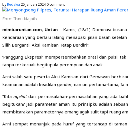
by
Redaksi
25 Januari 2024
0 comment
Foto: Ibnu Najaib
mimbaruntan.com, Untan –
Kamis, (18/1) Dominasi busan
kendaraan yang berlalu lalang menapaki jalan basah setelah
Silih Berganti, Aksi Kamisan Tetap Berdiri”.
‘Panggung Ekspresi’ mempersembahkan orasi dan puisi, tak 
tanpa terkecuali begitupula perempuan dan anak.
Arni salah satu peserta Aksi Kamisan dari Gemawan berbi
keamanan adalah keadilan gender, namun pertama-tama, Ia
“Kita
ngeliat
dari permasalahan-permasalahan yang ada bahk
begitukan? Jadi parameter aman itu prinsipku adalah sebua
membicarakan parameternya emang agak sulit tapi ruang aman
Arni sempat menunjuk pada huruf yang tertancap di taman