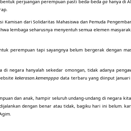
k-bentuk perjuangan perempuan pasti beda-beda
ga
hanya di A
rap.
ksi Kamisan dari Solidaritas Mahasiswa dan Pemuda Pengemba
ahwa lembaga seharusnya menyentuh semua elemen masyarak
tuk perempuan tapi sayangnya belum bergerak dengan masif
di negara hanyalah sekedar omongan, tidak adanya peng
website
kekerasan.kemenpppa
data terbaru yang diinput Janua
empuan dan anak, hampir seluruh undang-undang di negara k
jalankan dengan benar atau tidak, bagiku hari ini belum. ka
Agim.