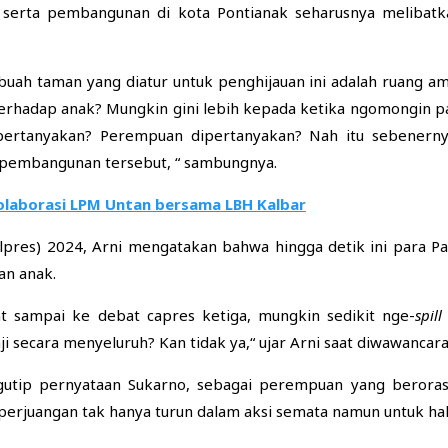
 serta pembangunan di kota Pontianak seharusnya meliba
 sebuah taman yang diatur untuk penghijauan ini adalah ruang a
erhadap anak? Mungkin gini lebih kepada ketika ngomongin pa
ertanyakan? Perempuan dipertanyakan? Nah itu sebenernya 
 pembangunan tersebut, “ sambungnya.
Kolaborasi LPM Untan bersama LBH Kalbar
pres) 2024, Arni mengatakan bahwa hingga detik ini para Pas
an anak.
at sampai ke debat capres ketiga, mungkin sedikit nge-
spill
ji secara menyeluruh? Kan tidak ya,“ ujar Arni saat diwawancara
utip pernyataan Sukarno, sebagai perempuan yang berorasi
erjuangan tak hanya turun dalam aksi semata namun untuk hal-