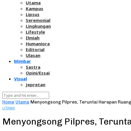
Utama
Kampus
Lipsus
Seremonial
Lingkungan
Lifestyle
Ilmiah
Humaniora
Editorial
Ulasan
Mimbar
Sastra
Opini/Essai
Visual
Jepretan
Home
Utama
Menyongsong Pilpres, Teruntai Harapan Ruan
UTAMA
Menyongsong Pilpres, Terun