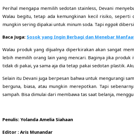
Perihal mengapa memilih sedotan stainless, Devani menyebu
Walau begitu, tetap ada kemungkinan kecil risiko, seperti
mungkin sering dipakai untuk minum soda. Tapi
ng
ga
k
dibersi
Baca Juga:
Sosok yang Ingin Berbagi dan Menebar Manfaa
Walau produk yang dijualnya diperkirakan akan sangat me
lebih memilih orang lain yang mencari. Baginya jika produk it
tidak di pakai, ya sama aja dia tetap pakai sedotan plastik. A
Selain itu Devani juga berpesan bahwa untuk mengurangi sampa
berguna, biasa, atau mungkin merepotkan. Tapi sebenarnya
sampah. Bisa dimulai dari membawa tas saat belanja, mengg
Penulis: Yolanda Amelia Siahaan
Editor : Aris Munandar