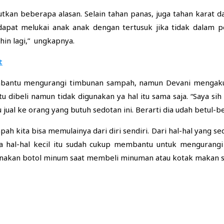
tkan beberapa alasan. Selain tahan panas, juga tahan karat d
 dapat melukai anak anak dengan tertusuk jika tidak dalam 
hin lagi,” ungkapnya.
t
mbantu mengurangi timbunan sampah, namun Devani mengaku 
u dibeli namun tidak digunakan ya hal itu sama saja. “Saya sih
ku jual ke orang yang butuh sedotan ini. Berarti dia udah betul-
h kita bisa memulainya dari diri sendiri. Dari hal-hal yang sed
 hal-hal kecil itu sudah cukup membantu untuk mengurangi sa
unakan botol minum saat membeli minuman atau kotak makan sa