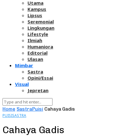
Utama
Kampus
Lipsus
Seremonial
Lingkungan
Lifestyle
Ilmiah
Humaniora
Editorial
Ulasan
Mimbar
Sastra
Opini/Essai
Visual
Jepretan
Home
Sastra
Puisi
Cahaya Gadis
PUISI
SASTRA
Cahaya Gadis