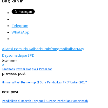
Bagikan ini:
Telegram
WhatsApp
Aliansi Pemuda Kalbar
buruh
fmn
gmni
kalbar
May
Day
somadapar
SPD
0 comment
0
Facebook
Twitter
Google +
Pinterest
previous post
Himsera Raih Runner-up II Duta Pendidikan FKIP Untan 2017
next post
Pendidikan di Daerah Terpencil Kurang Perhatian Pemerintah